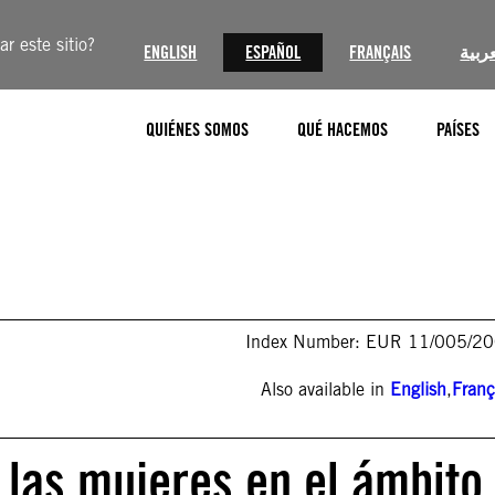
r este sitio?
ENGLISH
ESPAÑOL
FRANÇAIS
عربية
QUIÉNES SOMOS
QUÉ HACEMOS
PAÍSES
Index Number: EUR 11/005/2
Also available in
English
,
Franç
 las mujeres en el ámbito