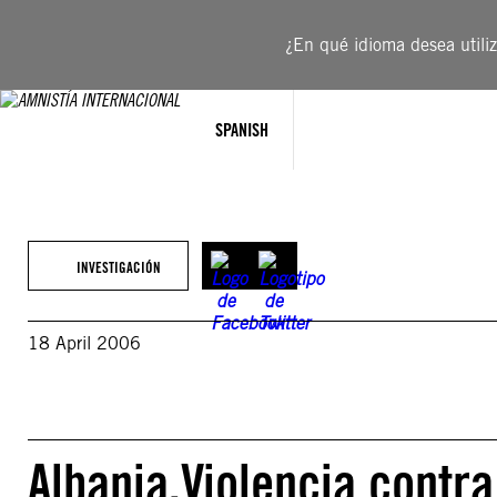
Saltar
al
¿En qué idioma desea utiliza
contenido
SPANISH
INVESTIGACIÓN
18 April 2006
Albania.Violencia contra