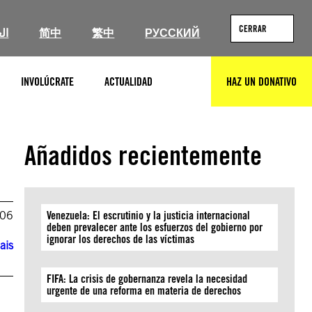
CERRAR
ال
简中
繁中
РУССКИЙ
INVOLÚCRATE
ACTUALIDAD
HAZ UN DONATIVO
BUSCAR
Añadidos recientemente
006
Venezuela: El escrutinio y la justicia internacional
deben prevalecer ante los esfuerzos del gobierno por
ignorar los derechos de las víctimas
ais
FIFA: La crisis de gobernanza revela la necesidad
urgente de una reforma en materia de derechos