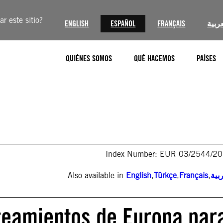
r este sitio?
ENGLISH
ESPAÑOL
FRANÇAIS
عربية
QUIÉNES SOMOS
QUÉ HACEMOS
PAÍSES
Index Number: EUR 03/2544/2
Also available in
English
,
Türkçe
,
Français
,
بية
nteamientos de Europa par