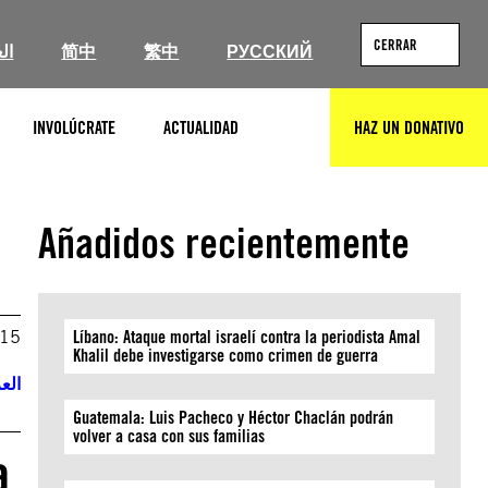
CERRAR
ال
简中
繁中
РУССКИЙ
INVOLÚCRATE
ACTUALIDAD
HAZ UN DONATIVO
BUSCAR
Añadidos recientemente
015
Líbano: Ataque mortal israelí contra la periodista Amal
Khalil debe investigarse como crimen de guerra
العر
Guatemala: Luis Pacheco y Héctor Chaclán podrán
volver a casa con sus familias
a