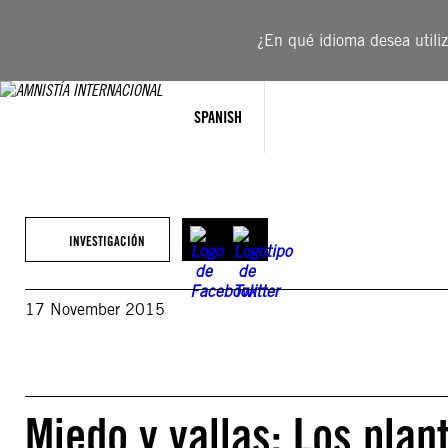
Saltar
al
¿En qué idioma desea utiliza
contenido
SPANISH
INVESTIGACIÓN
17 November 2015
Miedo y vallas: Los pla