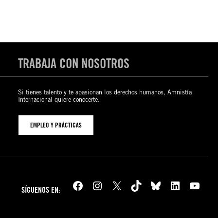
TRABAJA CON NOSOTROS
Si tienes talento y te apasionan los derechos humanos, Amnistía
Internacional quiere conocerte.
EMPLEO Y PRÁCTICAS
Facebook
Instagram
X
TikTok
Bluesky
LinkedIn
YouTube
SÍGUENOS EN: