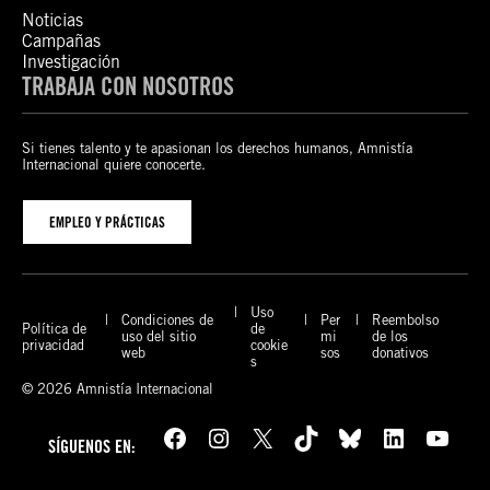
Noticias
Campañas
Investigación
TRABAJA CON NOSOTROS
Si tienes talento y te apasionan los derechos humanos, Amnistía
Internacional quiere conocerte.
EMPLEO Y PRÁCTICAS
Uso
Condiciones de
Per
Reembolso
Política de
de
uso del sitio
mi
de los
privacidad
cookie
web
sos
donativos
s
© 2026 Amnistía Internacional
Facebook
Instagram
X
TikTok
Bluesky
LinkedIn
YouTube
SÍGUENOS EN: