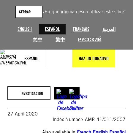
Saltar
al
¿En qué idioma desea utilizar este sitio?
CERRAR
contenido
ENGLISH
ESPAÑOL
FRANÇAIS
العربية
简中
繁中
РУССКИЙ
ESPAÑOL
HAZ UN DONATIVO
INVESTIGACIÓN
27 April 2020
Index Number: AMR 41/011/2007
Also available in
French
,
English
,
Español