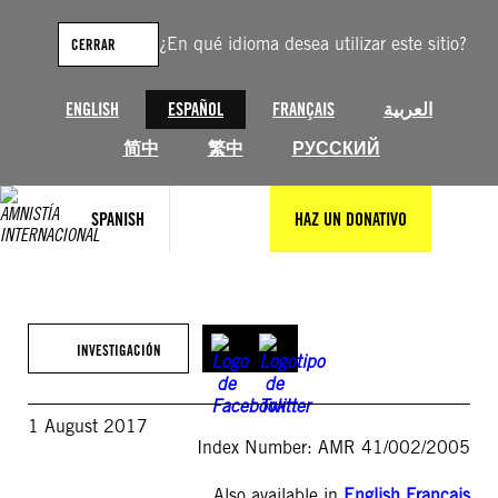
Saltar
al
¿En qué idioma desea utilizar este sitio?
CERRAR
contenido
ENGLISH
ESPAÑOL
FRANÇAIS
العربية
简中
繁中
РУССКИЙ
SPANISH
HAZ UN DONATIVO
INVESTIGACIÓN
1 August 2017
Index Number: AMR 41/002/2005
Also available in
English
,
Français