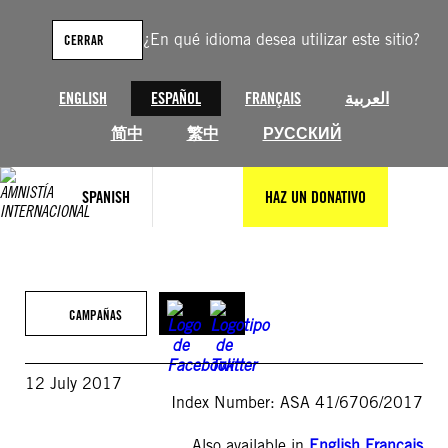
Saltar
al
¿En qué idioma desea utilizar este sitio?
CERRAR
contenido
ENGLISH
ESPAÑOL
FRANÇAIS
العربية
简中
繁中
РУССКИЙ
SPANISH
HAZ UN DONATIVO
CAMPAÑAS
12 July 2017
Index Number: ASA 41/6706/2017
Also available in
English
,
Français