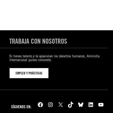
TRABAJA CON NOSOTROS
Si tienes talento y te apasionan los derechos humanos, Amnistía
Internacional quiere conocerte.
EMPLEO Y PRÁCTICAS
Facebook
Instagram
X
TikTok
Bluesky
LinkedIn
YouTube
SÍGUENOS EN: