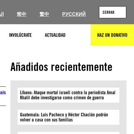
CERRAR
ال
简中
繁中
РУССКИЙ
INVOLÚCRATE
ACTUALIDAD
HAZ UN DONATIVO
BUSCAR
Añadidos recientemente
ais
Líbano: Ataque mortal israelí contra la periodista Amal
Khalil debe investigarse como crimen de guerra
Guatemala: Luis Pacheco y Héctor Chaclán podrán
volver a casa con sus familias