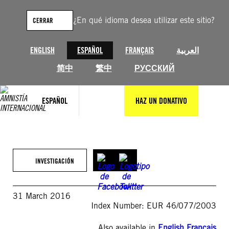
Saltar
al
¿En qué idioma desea utilizar este sitio?
CERRAR
contenido
ENGLISH
ESPAÑOL
FRANÇAIS
العربية
简中
繁中
РУССКИЙ
ESPAÑOL
HAZ UN DONATIVO
INVESTIGACIÓN
31 March 2016
Index Number: EUR 46/077/2003
Also available in
English
,
Français