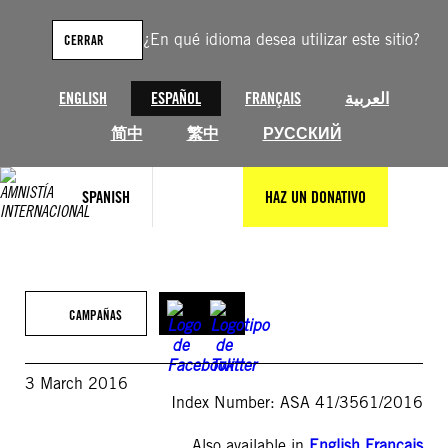
Saltar
al
¿En qué idioma desea utilizar este sitio?
CERRAR
contenido
ENGLISH
ESPAÑOL
FRANÇAIS
العربية
简中
繁中
РУССКИЙ
SPANISH
HAZ UN DONATIVO
CAMPAÑAS
3 March 2016
Index Number: ASA 41/3561/2016
Also available in
English
,
Français