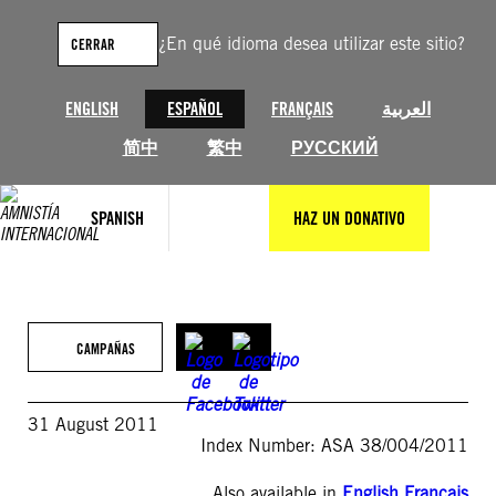
Saltar
al
¿En qué idioma desea utilizar este sitio?
CERRAR
contenido
ENGLISH
ESPAÑOL
FRANÇAIS
العربية
简中
繁中
РУССКИЙ
SPANISH
HAZ UN DONATIVO
CAMPAÑAS
31 August 2011
Index Number: ASA 38/004/2011
Also available in
English
,
Français