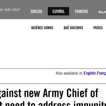
r este sitio?
ENGLISH
ESPAÑOL
FRANÇAIS
عربية
QUIÉNES SOMOS
QUÉ HACEMOS
PAÍSES
Also available in
English
,
Franç
gainst new Army Chief of
nt need to address impunit