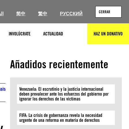
CERRAR
ال
简中
繁中
РУССКИЙ
INVOLÚCRATE
ACTUALIDAD
HAZ UN DONATIVO
BUSCAR
Añadidos recientemente
ais
Venezuela: El escrutinio y la justicia internacional
deben prevalecer ante los esfuerzos del gobierno por
ignorar los derechos de las víctimas
FIFA: La crisis de gobernanza revela la necesidad
urgente de una reforma en materia de derechos
y