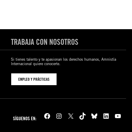
TRABAJA CON NOSOTROS
Si tienes talento y te apasionan los derechos humanos, Amnistía
Internacional quiere conocerte.
EMPLEO Y PRÁCTICAS
Facebook
Instagram
X
TikTok
Bluesky
LinkedIn
YouTube
SÍGUENOS EN: