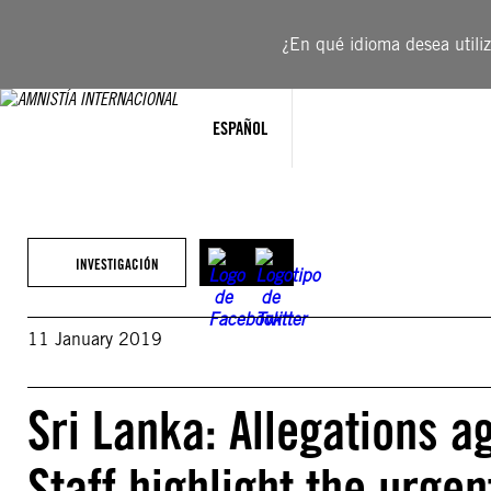
Saltar
al
¿En qué idioma desea utiliza
contenido
ESPAÑOL
INVESTIGACIÓN
11 January 2019
Sri Lanka: Allegations a
Staff highlight the urge