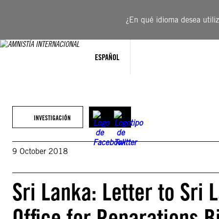
Saltar
al
¿En qué idioma desea utiliza
contenido
ESPAÑOL
INVESTIGACIÓN
9 October 2018
Sri Lanka: Letter to Sri
Office for Reparations Bi