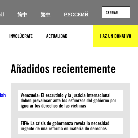
CERRAR
ال
简中
繁中
РУССКИЙ
INVOLÚCRATE
ACTUALIDAD
HAZ UN DONATIVO
BUSCAR
Añadidos recientemente
ish
Venezuela: El escrutinio y la justicia internacional
deben prevalecer ante los esfuerzos del gobierno por
ignorar los derechos de las víctimas
FIFA: La crisis de gobernanza revela la necesidad
urgente de una reforma en materia de derechos