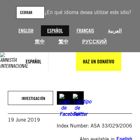
Saltar
al
¿En qué idioma desea utilizar este sitio?
CERRAR
contenido
ENGLISH
ESPAÑOL
FRANÇAIS
العربية
简中
繁中
РУССКИЙ
ESPAÑOL
HAZ UN DONATIVO
INVESTIGACIÓN
19 June 2019
Index Number: ASA 33/029/2006
Also available in
English