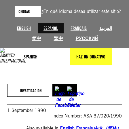
Saltar
al
¿En qué idioma desea utilizar este sitio?
CERRAR
contenido
ENGLISH
ESPAÑOL
FRANÇAIS
العربية
简中
繁中
РУССКИЙ
SPANISH
HAZ UN DONATIVO
INVESTIGACIÓN
1 September 1990
Index Number: ASA 37/020/1990
Also available in
English
,
Français
,
中文（简体）