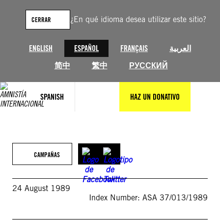
Saltar
al
¿En qué idioma desea utilizar este sitio?
CERRAR
contenido
ENGLISH
ESPAÑOL
FRANÇAIS
العربية
简中
繁中
РУССКИЙ
SPANISH
HAZ UN DONATIVO
CAMPAÑAS
24 August 1989
Index Number: ASA 37/013/1989