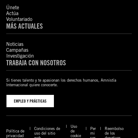
Únete
Actúa
Voluntariado
MÁS ACTUALES
Noticias
Campañas
Investigación
TRABAJA CON NOSOTROS
Si tienes talento y te apasionan los derechos humanos, Amnistía
Internacional quiere conocerte.
EMPLEO Y PRÁCTICAS
Uso
Condiciones de
Per
Reembolso
Política de
de
uso del sitio
mi
de los
privacidad
cookie
web
sos
donativos