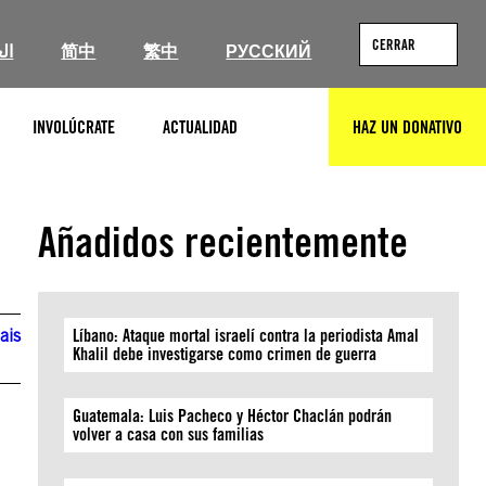
CERRAR
ال
简中
繁中
РУССКИЙ
INVOLÚCRATE
ACTUALIDAD
HAZ UN DONATIVO
BUSCAR
Añadidos recientemente
ais
Líbano: Ataque mortal israelí contra la periodista Amal
Khalil debe investigarse como crimen de guerra
Guatemala: Luis Pacheco y Héctor Chaclán podrán
volver a casa con sus familias