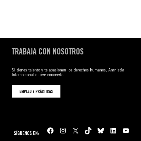
TRABAJA CON NOSOTROS
Si tienes talento y te apasionan los derechos humanos, Amnistía
Internacional quiere conocerte.
EMPLEO Y PRÁCTICAS
Facebook
Instagram
X
TikTok
Bluesky
LinkedIn
YouTube
SÍGUENOS EN: