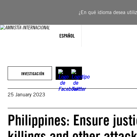
Saltar
al
¿En qué idioma desea utiliza
contenido
ESPAÑOL
INVESTIGACIÓN
25 January 2023
Philippines: Ensure just
killings and other attack