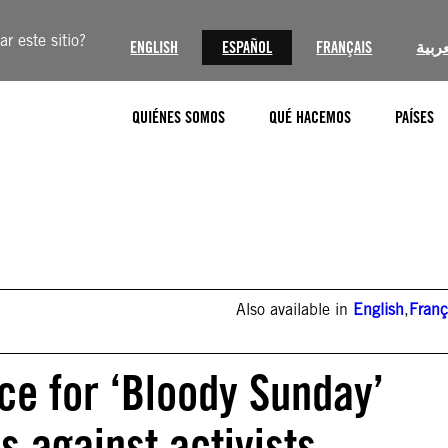
r este sitio?
ENGLISH
ESPAÑOL
FRANÇAIS
عربية
QUIÉNES SOMOS
QUÉ HACEMOS
PAÍSES
Also available in
English
,
Franç
ice for ‘Bloody Sunday’
s against activists