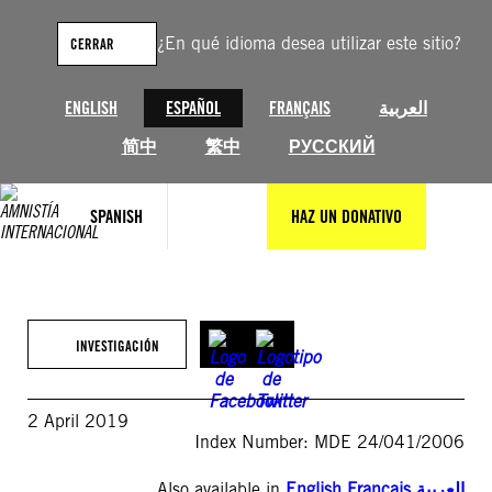
Saltar
al
¿En qué idioma desea utilizar este sitio?
CERRAR
contenido
ENGLISH
ESPAÑOL
FRANÇAIS
العربية
简中
繁中
РУССКИЙ
SPANISH
HAZ UN DONATIVO
INVESTIGACIÓN
2 April 2019
Index Number: MDE 24/041/2006
Also available in
English
,
Français
,
العربية