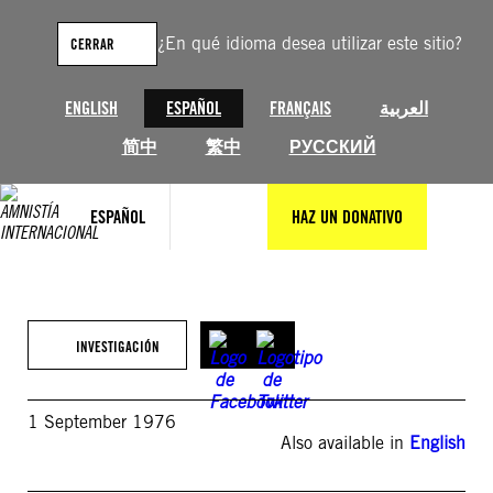
Saltar
al
¿En qué idioma desea utilizar este sitio?
CERRAR
contenido
ENGLISH
ESPAÑOL
FRANÇAIS
العربية
简中
繁中
РУССКИЙ
ESPAÑOL
HAZ UN DONATIVO
INVESTIGACIÓN
1 September 1976
Also available in
English