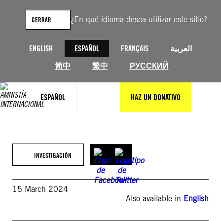
Saltar
al
¿En qué idioma desea utilizar este sitio?
CERRAR
contenido
ENGLISH
ESPAÑOL
FRANÇAIS
العربية
简中
繁中
РУССКИЙ
ESPAÑOL
HAZ UN DONATIVO
INVESTIGACIÓN
15 March 2024
Also available in
English