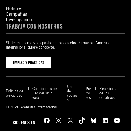
Noticias
Campañas
Investigación
TRABAJA CON NOSOTROS
Si tienes talento y te apasionan los derechos humanos, Amnistía
Internacional quiere conocerte.
EMPLEO Y PRÁCTICAS
Uso
Condiciones de
Per
Reembolso
Política de
de
uso del sitio
mi
de los
privacidad
cookie
web
sos
donativos
s
© 2026 Amnistía Internacional
Facebook
Instagram
X
TikTok
Bluesky
LinkedIn
YouTube
SÍGUENOS EN: