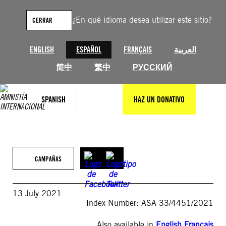
Saltar
al
¿En qué idioma desea utilizar este sitio?
CERRAR
contenido
ENGLISH
ESPAÑOL
FRANÇAIS
العربية
简中
繁中
РУССКИЙ
SPANISH
HAZ UN DONATIVO
CAMPAÑAS
13 July 2021
Index Number: ASA 33/4451/2021
Also available in
English
,
Français