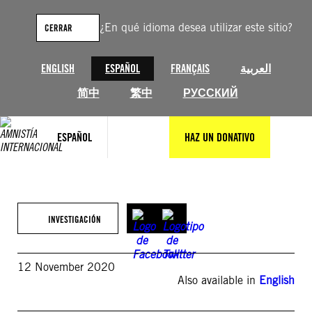
Saltar
al
¿En qué idioma desea utilizar este sitio?
CERRAR
contenido
ENGLISH
ESPAÑOL
FRANÇAIS
العربية
简中
繁中
РУССКИЙ
ESPAÑOL
HAZ UN DONATIVO
INVESTIGACIÓN
12 November 2020
Also available in
English