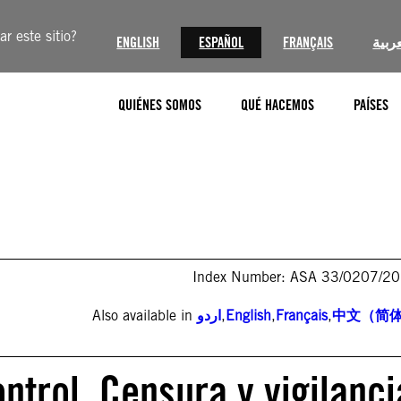
r este sitio?
ENGLISH
ESPAÑOL
FRANÇAIS
عربية
QUIÉNES SOMOS
QUÉ HACEMOS
PAÍSES
Index Number: ASA 33/0207/2
Also available in
اردو
,
English
,
Français
,
中文（简
ntrol. Censura y vigilanci