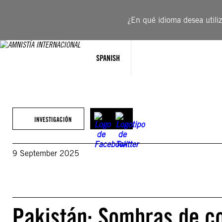
Saltar
al
¿En qué idioma desea utiliza
contenido
SPANISH
INVESTIGACIÓN
9 September 2025
Pakistán: Sombras de co