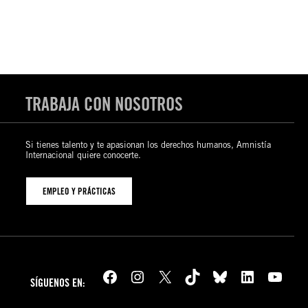
TRABAJA CON NOSOTROS
Si tienes talento y te apasionan los derechos humanos, Amnistía
Internacional quiere conocerte.
EMPLEO Y PRÁCTICAS
Facebook
Instagram
X
TikTok
Bluesky
LinkedIn
YouTube
SÍGUENOS EN: