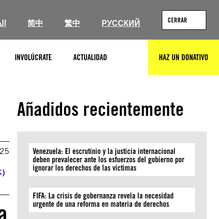
CERRAR
ال
简中
繁中
РУССКИЙ
INVOLÚCRATE
ACTUALIDAD
HAZ UN DONATIVO
BUSCAR
Añadidos recientemente
025
Venezuela: El escrutinio y la justicia internacional
deben prevalecer ante los esfuerzos del gobierno por
ignorar los derechos de las víctimas
体）
FIFA: La crisis de gobernanza revela la necesidad
urgente de una reforma en materia de derechos
a