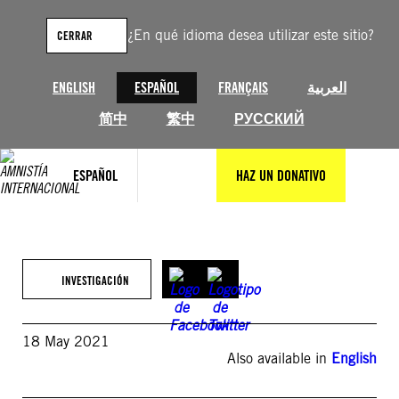
Saltar
al
¿En qué idioma desea utilizar este sitio?
CERRAR
contenido
ENGLISH
ESPAÑOL
FRANÇAIS
العربية
简中
繁中
РУССКИЙ
ESPAÑOL
HAZ UN DONATIVO
INVESTIGACIÓN
18 May 2021
Also available in
English