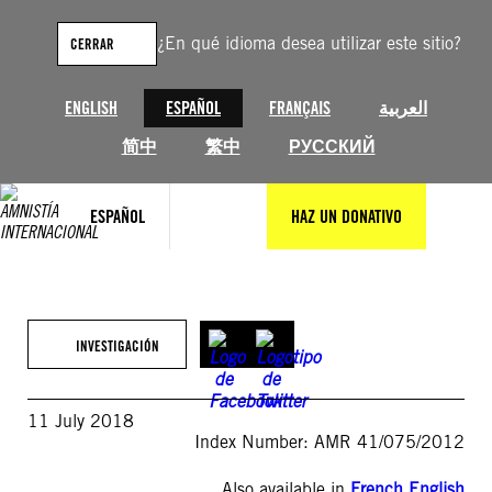
Saltar
al
¿En qué idioma desea utilizar este sitio?
CERRAR
contenido
ENGLISH
ESPAÑOL
FRANÇAIS
العربية
简中
繁中
РУССКИЙ
ESPAÑOL
HAZ UN DONATIVO
INVESTIGACIÓN
11 July 2018
Index Number: AMR 41/075/2012
Also available in
French
,
English