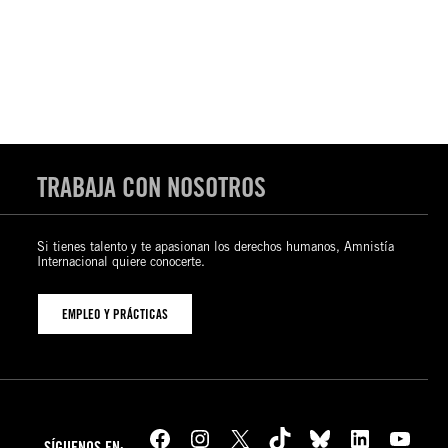
TRABAJA CON NOSOTROS
Si tienes talento y te apasionan los derechos humanos, Amnistía
Internacional quiere conocerte.
EMPLEO Y PRÁCTICAS
Facebook
Instagram
X
TikTok
Bluesky
LinkedIn
YouTube
SÍGUENOS EN: