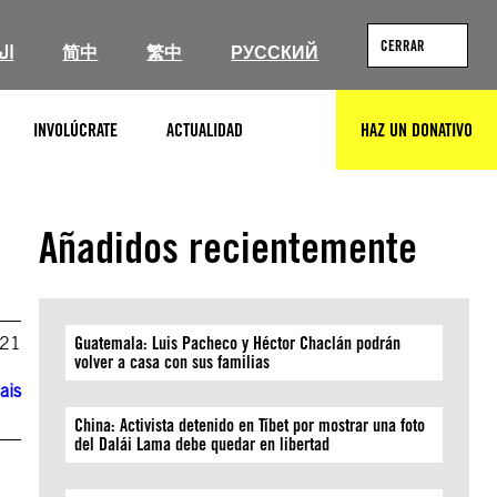
CERRAR
ال
简中
繁中
РУССКИЙ
INVOLÚCRATE
ACTUALIDAD
HAZ UN DONATIVO
BUSCAR
Añadidos recientemente
021
Guatemala: Luis Pacheco y Héctor Chaclán podrán
volver a casa con sus familias
ais
China: Activista detenido en Tíbet por mostrar una foto
del Dalái Lama debe quedar en libertad