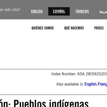
r este sitio?
ENGLISH
ESPAÑOL
FRANÇAIS
عربية
QUIÉNES SOMOS
QUÉ HACEMOS
PAÍSES
Index Number: ASA 28/3920/2
Also available in
English
,
Franç
ón: Pueblos indígenas