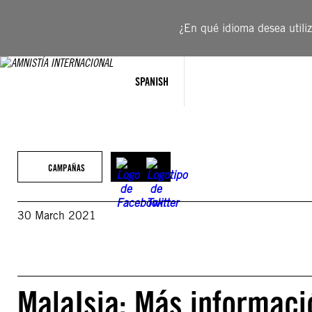
Saltar
al
¿En qué idioma desea utiliza
contenido
SPANISH
CAMPAÑAS
30 March 2021
MalaIsia: Más informaci