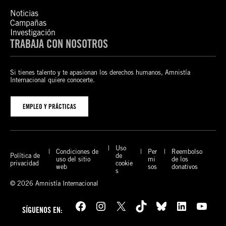
Noticias
Campañas
Investigación
TRABAJA CON NOSOTROS
Si tienes talento y te apasionan los derechos humanos, Amnistía
Internacional quiere conocerte.
EMPLEO Y PRÁCTICAS
Uso
Condiciones de
Per
Reembolso
Política de
de
uso del sitio
mi
de los
privacidad
cookie
web
sos
donativos
s
© 2026 Amnistía Internacional
Facebook
Instagram
X
TikTok
Bluesky
LinkedIn
YouTube
SÍGUENOS EN: