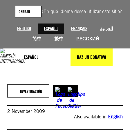
Saltar
al
¿En qué idioma desea utilizar este sitio?
CERRAR
contenido
ENGLISH
ESPAÑOL
FRANÇAIS
العربية
简中
繁中
РУССКИЙ
ESPAÑOL
HAZ UN DONATIVO
INVESTIGACIÓN
2 November 2009
Also available in
English