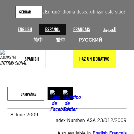
Saltar
al
¿En qué idioma desea utilizar este sitio?
CERRAR
contenido
ENGLISH
ESPAÑOL
FRANÇAIS
العربية
简中
繁中
РУССКИЙ
SPANISH
HAZ UN DONATIVO
CAMPAÑAS
18 June 2009
Index Number: ASA 23/012/2009
Also available in
English
,
Français