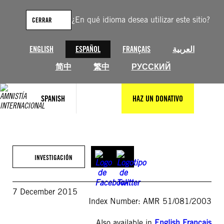
Saltar
al
¿En qué idioma desea utilizar este sitio?
CERRAR
contenido
ENGLISH
ESPAÑOL
FRANÇAIS
العربية
简中
繁中
РУССКИЙ
SPANISH
HAZ UN DONATIVO
INVESTIGACIÓN
7 December 2015
Index Number: AMR 51/081/2003
Also available in
English
,
Français