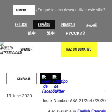
Saltar
al
¿En qué idioma desea utilizar este sitio?
CERRAR
contenido
ENGLISH
ESPAÑOL
FRANÇAIS
العربية
简中
繁中
РУССКИЙ
SPANISH
HAZ UN DONATIVO
CAMPAÑAS
19 June 2020
Index Number: ASA 21/2547/2020
Also available in
English
,
Français