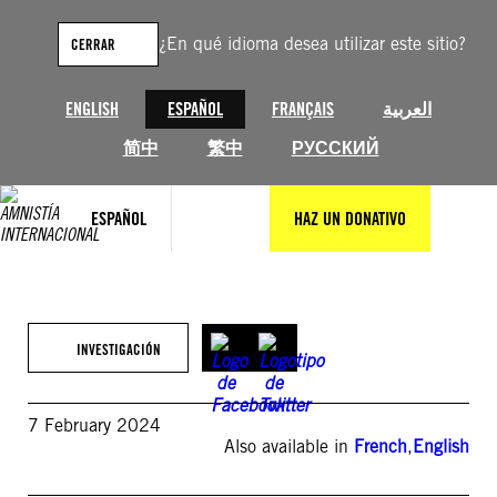
Saltar
al
¿En qué idioma desea utilizar este sitio?
CERRAR
contenido
ENGLISH
ESPAÑOL
FRANÇAIS
العربية
简中
繁中
РУССКИЙ
ESPAÑOL
HAZ UN DONATIVO
INVESTIGACIÓN
7 February 2024
Also available in
French
,
English