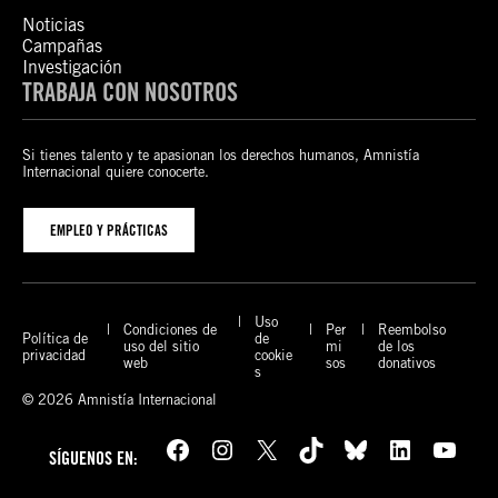
Noticias
Campañas
Investigación
TRABAJA CON NOSOTROS
Si tienes talento y te apasionan los derechos humanos, Amnistía
Internacional quiere conocerte.
EMPLEO Y PRÁCTICAS
Uso
Condiciones de
Per
Reembolso
Política de
de
uso del sitio
mi
de los
privacidad
cookie
web
sos
donativos
s
© 2026 Amnistía Internacional
Facebook
Instagram
X
TikTok
Bluesky
LinkedIn
YouTube
SÍGUENOS EN: