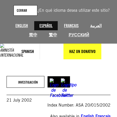
Saltar
al
¿En qué idioma desea utilizar este sitio?
CERRAR
contenido
ENGLISH
ESPAÑOL
FRANÇAIS
العربية
简中
繁中
РУССКИЙ
SPANISH
HAZ UN DONATIVO
INVESTIGACIÓN
21 July 2002
Index Number: ASA 20/015/2002
Also available in
English
,
Français