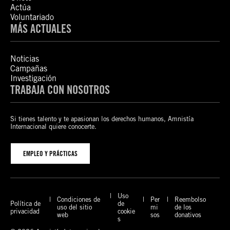
Actúa
Voluntariado
MÁS ACTUALES
Noticias
Campañas
Investigación
TRABAJA CON NOSOTROS
Si tienes talento y te apasionan los derechos humanos, Amnistía
Internacional quiere conocerte.
EMPLEO Y PRÁCTICAS
Uso
Condiciones de
Per
Reembolso
Política de
de
uso del sitio
mi
de los
privacidad
cookie
web
sos
donativos
s