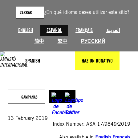
Saltar
al
¿En qué idioma desea utilizar este sitio?
CERRAR
contenido
ENGLISH
ESPAÑOL
FRANÇAIS
العربية
简中
繁中
РУССКИЙ
SPANISH
HAZ UN DONATIVO
CAMPAÑAS
13 February 2019
Index Number: ASA 17/9849/2019
Also available in
English
,
Français