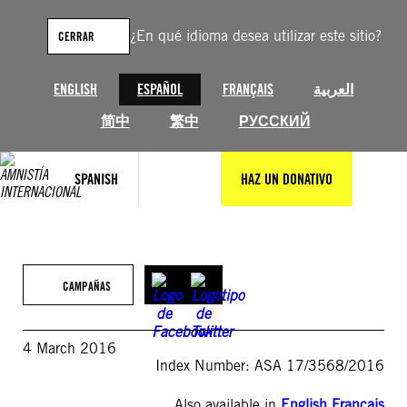
Saltar
al
¿En qué idioma desea utilizar este sitio?
CERRAR
contenido
ENGLISH
ESPAÑOL
FRANÇAIS
العربية
简中
繁中
РУССКИЙ
SPANISH
HAZ UN DONATIVO
CAMPAÑAS
4 March 2016
Index Number: ASA 17/3568/2016
Also available in
English
,
Français