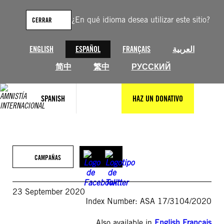
Saltar
al
¿En qué idioma desea utilizar este sitio?
CERRAR
contenido
ENGLISH
ESPAÑOL
FRANÇAIS
العربية
简中
繁中
РУССКИЙ
SPANISH
HAZ UN DONATIVO
CAMPAÑAS
23 September 2020
Index Number: ASA 17/3104/2020
Also available in
English
,
Français