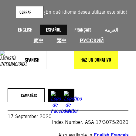
Saltar
al
¿En qué idioma desea utilizar este sitio?
CERRAR
contenido
ENGLISH
ESPAÑOL
FRANÇAIS
العربية
简中
繁中
РУССКИЙ
SPANISH
HAZ UN DONATIVO
CAMPAÑAS
17 September 2020
Index Number: ASA 17/3075/2020
Also available in
English
,
Français