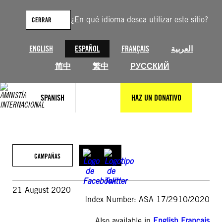
Saltar
al
¿En qué idioma desea utilizar este sitio?
CERRAR
contenido
ENGLISH
ESPAÑOL
FRANÇAIS
العربية
简中
繁中
РУССКИЙ
SPANISH
HAZ UN DONATIVO
CAMPAÑAS
21 August 2020
Index Number: ASA 17/2910/2020
Also available in
English
,
Français