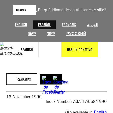
Saltar
al
¿En qué idioma desea utilizar este sitio?
CERRAR
contenido
ENGLISH
ESPAÑOL
FRANÇAIS
العربية
简中
繁中
РУССКИЙ
SPANISH
HAZ UN DONATIVO
CAMPAÑAS
13 November 1990
Index Number: ASA 17/068/1990
Also available in
English