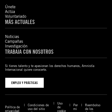
Únete
Actúa
Voluntariado
MÁS ACTUALES
Noticias
Campañas
Investigación
TRABAJA CON NOSOTROS
Si tienes talento y te apasionan los derechos humanos, Amnistía
Internacional quiere conocerte.
EMPLEO Y PRÁCTICAS
Uso
Condiciones de
Per
Reembolso
Política de
de
uso del sitio
mi
de los
privacidad
cookie