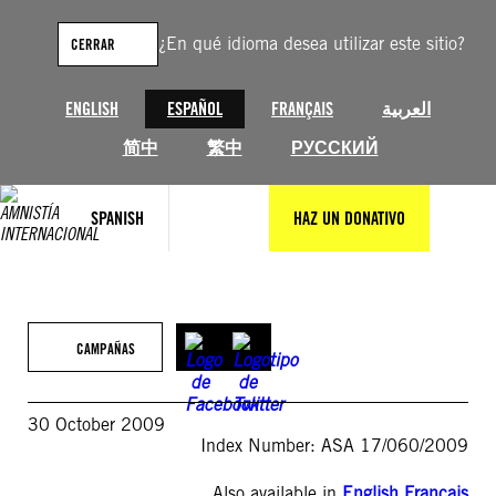
Saltar
al
¿En qué idioma desea utilizar este sitio?
CERRAR
contenido
ENGLISH
ESPAÑOL
FRANÇAIS
العربية
简中
繁中
РУССКИЙ
SPANISH
HAZ UN DONATIVO
CAMPAÑAS
30 October 2009
Index Number: ASA 17/060/2009
Also available in
English
,
Français