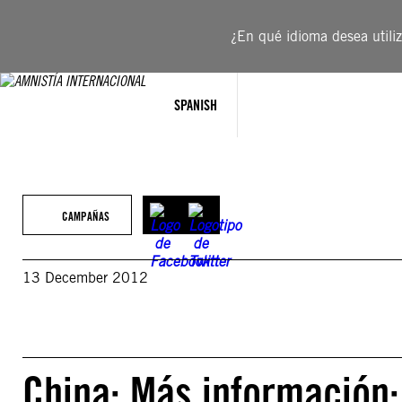
Saltar
al
¿En qué idioma desea utiliza
contenido
SPANISH
CAMPAÑAS
13 December 2012
China: Más información: