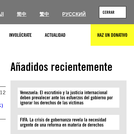
CERRAR
ال
简中
繁中
РУССКИЙ
INVOLÚCRATE
ACTUALIDAD
HAZ UN DONATIVO
BUSCAR
Añadidos recientemente
012
Venezuela: El escrutinio y la justicia internacional
deben prevalecer ante los esfuerzos del gobierno por
ignorar los derechos de las víctimas
体）
FIFA: La crisis de gobernanza revela la necesidad
urgente de una reforma en materia de derechos