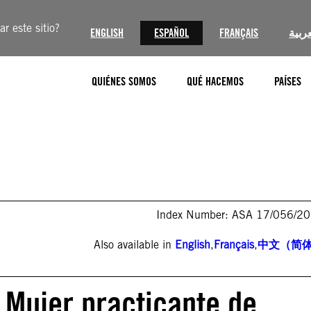
r este sitio?
ENGLISH
ESPAÑOL
FRANÇAIS
عربية
QUIÉNES SOMOS
QUÉ HACEMOS
PAÍSES
Index Number: ASA 17/056/2
Also available in
English
,
Français
,
中文（简
 Mujer practicante de