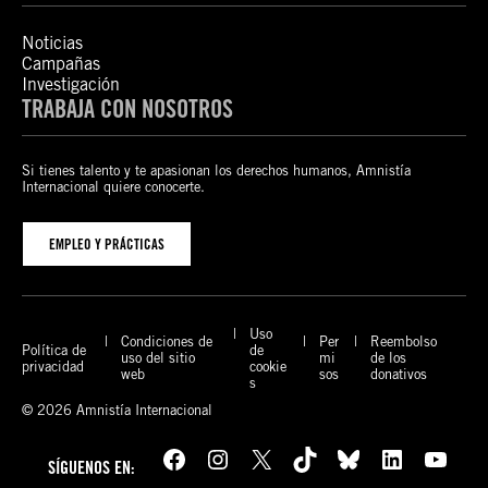
Noticias
Campañas
Investigación
TRABAJA CON NOSOTROS
Si tienes talento y te apasionan los derechos humanos, Amnistía
Internacional quiere conocerte.
EMPLEO Y PRÁCTICAS
Uso
Condiciones de
Per
Reembolso
Política de
de
uso del sitio
mi
de los
privacidad
cookie
web
sos
donativos
s
© 2026 Amnistía Internacional
Facebook
Instagram
X
TikTok
Bluesky
LinkedIn
YouTube
SÍGUENOS EN: