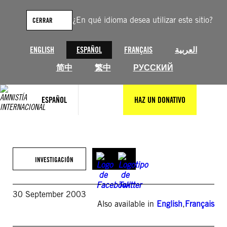
Saltar
al
¿En qué idioma desea utilizar este sitio?
CERRAR
contenido
ENGLISH
ESPAÑOL
FRANÇAIS
العربية
简中
繁中
РУССКИЙ
ESPAÑOL
HAZ UN DONATIVO
INVESTIGACIÓN
30 September 2003
Also available in
English
,
Français