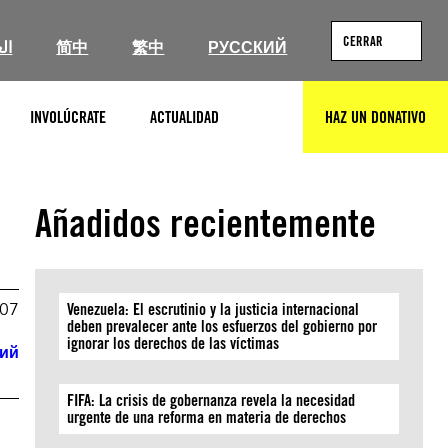
CERRAR
ال
简中
繁中
РУССКИЙ
INVOLÚCRATE
ACTUALIDAD
HAZ UN DONATIVO
BUSCAR
Añadidos recientemente
007
Venezuela: El escrutinio y la justicia internacional
deben prevalecer ante los esfuerzos del gobierno por
ignorar los derechos de las víctimas
кий
FIFA: La crisis de gobernanza revela la necesidad
urgente de una reforma en materia de derechos