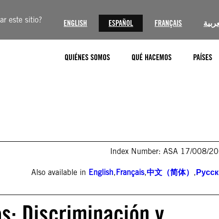
r este sitio?
ENGLISH
ESPAÑOL
FRANÇAIS
عربية
QUIÉNES SOMOS
QUÉ HACEMOS
PAÍSES
Index Number: ASA 17/008/2
Also available in
English
,
Français
,
中文（简体）
,
Русс
os: Discriminación y