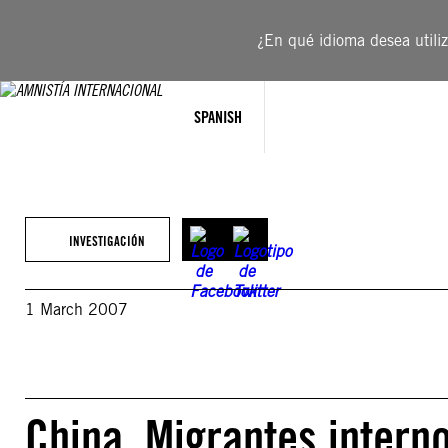
Saltar
al
¿En qué idioma desea utiliza
contenido
SPANISH
INVESTIGACIÓN
1 March 2007
China. Migrantes intern