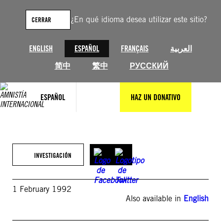
Saltar
al
¿En qué idioma desea utilizar este sitio?
CERRAR
contenido
ENGLISH
ESPAÑOL
FRANÇAIS
العربية
简中
繁中
РУССКИЙ
ESPAÑOL
HAZ UN DONATIVO
INVESTIGACIÓN
1 February 1992
Also available in
English