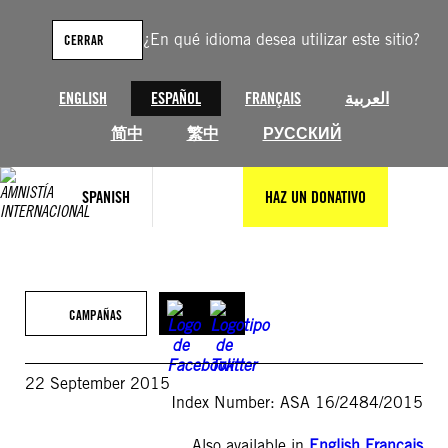
Saltar
al
¿En qué idioma desea utilizar este sitio?
CERRAR
contenido
ENGLISH
ESPAÑOL
FRANÇAIS
العربية
简中
繁中
РУССКИЙ
SPANISH
HAZ UN DONATIVO
CAMPAÑAS
22 September 2015
Index Number: ASA 16/2484/2015
Also available in
English
,
Français