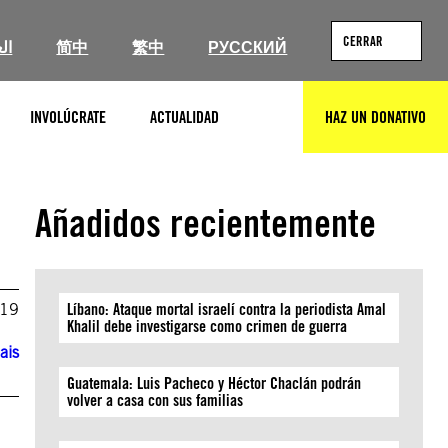
CERRAR
ال
简中
繁中
РУССКИЙ
INVOLÚCRATE
ACTUALIDAD
HAZ UN DONATIVO
BUSCAR
Añadidos recientemente
019
Líbano: Ataque mortal israelí contra la periodista Amal
Khalil debe investigarse como crimen de guerra
ais
Guatemala: Luis Pacheco y Héctor Chaclán podrán
volver a casa con sus familias