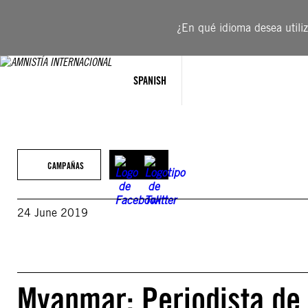
Saltar
al
¿En qué idioma desea utiliza
contenido
SPANISH
CAMPAÑAS
24 June 2019
Myanmar: Periodista de 