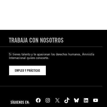
TRABAJA CON NOSOTROS
Si tienes talento y te apasionan los derechos humanos, Amnistía
Internacional quiere conocerte.
EMPLEO Y PRÁCTICAS
Facebook
Instagram
X
TikTok
Bluesky
LinkedIn
YouTube
SÍGUENOS EN: