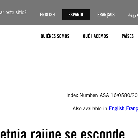
r este sitio?
ENGLISH
ESPAÑOL
FRANÇAIS
عربية
QUIÉNES SOMOS
QUÉ HACEMOS
PAÍSES
Index Number: ASA 16/0580/2
Also available in
English
,
Franç
etnia rajine se esconde