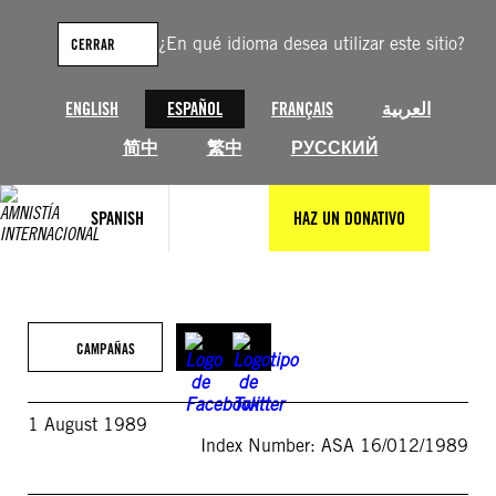
Saltar
al
¿En qué idioma desea utilizar este sitio?
CERRAR
contenido
ENGLISH
ESPAÑOL
FRANÇAIS
العربية
简中
繁中
РУССКИЙ
SPANISH
HAZ UN DONATIVO
CAMPAÑAS
1 August 1989
Index Number: ASA 16/012/1989