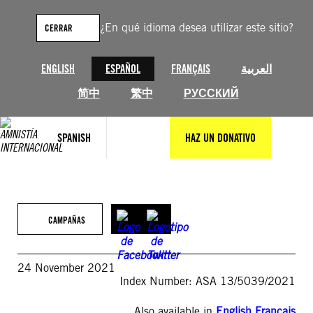
Saltar
al
¿En qué idioma desea utilizar este sitio?
CERRAR
contenido
ENGLISH
ESPAÑOL
FRANÇAIS
العربية
简中
繁中
РУССКИЙ
SPANISH
HAZ UN DONATIVO
CAMPAÑAS
24 November 2021
Index Number: ASA 13/5039/2021
Also available in
English
,
Français