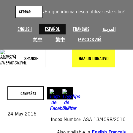
Saltar
al
¿En qué idioma desea utilizar este sitio?
CERRAR
contenido
ENGLISH
ESPAÑOL
FRANÇAIS
العربية
简中
繁中
РУССКИЙ
SPANISH
HAZ UN DONATIVO
CAMPAÑAS
24 May 2016
Index Number: ASA 13/4098/2016
Also available in
English
,
Français