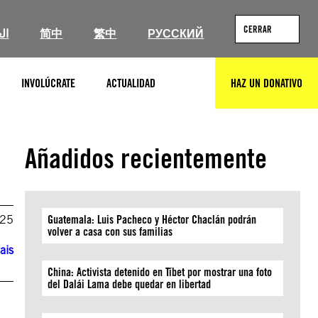
CERRAR
ال
简中
繁中
РУССКИЙ
INVOLÚCRATE
ACTUALIDAD
HAZ UN DONATIVO
BUSCAR
Añadidos recientemente
025
Guatemala: Luis Pacheco y Héctor Chaclán podrán
volver a casa con sus familias
ais
China: Activista detenido en Tíbet por mostrar una foto
del Dalái Lama debe quedar en libertad