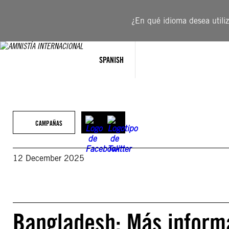
Saltar
al
¿En qué idioma desea utiliza
contenido
SPANISH
CAMPAÑAS
12 December 2025
Bangladesh: Más inform