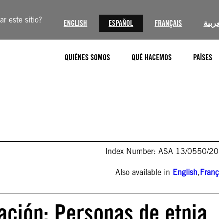
r este sitio?
ENGLISH
ESPAÑOL
FRANÇAIS
عربية
QUIÉNES SOMOS
QUÉ HACEMOS
PAÍSES
Index Number: ASA 13/0550/2
Also available in
English
,
Franç
ación: Personas de etnia