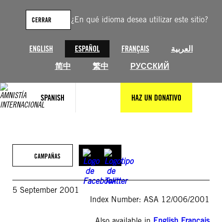
Saltar
al
¿En qué idioma desea utilizar este sitio?
CERRAR
contenido
ENGLISH
ESPAÑOL
FRANÇAIS
العربية
简中
繁中
РУССКИЙ
SPANISH
HAZ UN DONATIVO
CAMPAÑAS
5 September 2001
Index Number: ASA 12/006/2001
Also available in
English
,
Français