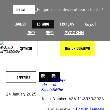
Saltar
al
¿En qué idioma desea utilizar este sitio?
CERRAR
contenido
ENGLISH
ESPAÑOL
FRANÇAIS
العربية
简中
繁中
РУССКИЙ
SPANISH
HAZ UN DONATIVO
CAMPAÑAS
24 January 2025
Index Number: ASA 11/8970/2025
Also available in
English
,
Français