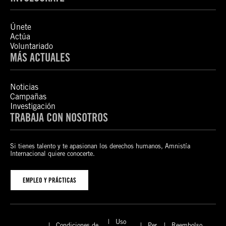
Únete
Actúa
Voluntariado
MÁS ACTUALES
Noticias
Campañas
Investigación
TRABAJA CON NOSOTROS
Si tienes talento y te apasionan los derechos humanos, Amnistía
Internacional quiere conocerte.
EMPLEO Y PRÁCTICAS
Uso
Condiciones de
Per
Reembolso