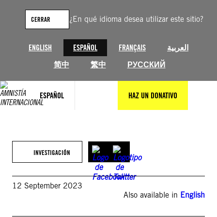
Saltar
al
¿En qué idioma desea utilizar este sitio?
CERRAR
contenido
ENGLISH
ESPAÑOL
FRANÇAIS
العربية
简中
繁中
РУССКИЙ
ESPAÑOL
HAZ UN DONATIVO
INVESTIGACIÓN
12 September 2023
Also available in
English